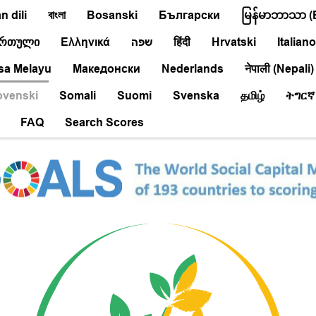
 dili
বাংলা
Bosanski
Български
မြန်မာဘာသာ (
ართული
Ελληνικά
שפה
हिंदी
Hrvatski
Italiano
sa Melayu
Македонски
Nederlands
नेपाली (Nepali)
ovenski
Somali
Suomi
Svenska
தமிழ்
ትግርኛ
FAQ
Search Scores