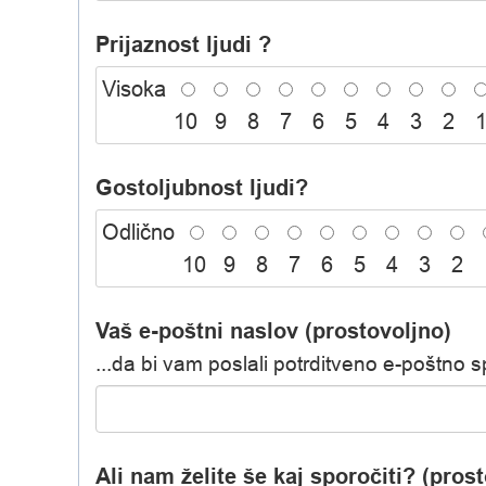
Prijaznost ljudi ?
Visoka
10
9
8
7
6
5
4
3
2
Gostoljubnost ljudi?
Odlično
10
9
8
7
6
5
4
3
2
Vaš e-poštni naslov (prostovoljno)
...da bi vam poslali potrditveno e-poštno s
Ali nam želite še kaj sporočiti? (pros