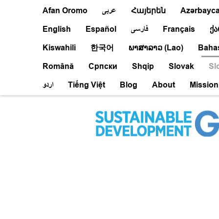
Afan Oromo
عربى
Հայերեն
Azərbaycan
English
Español
فارسى
Français
ქ
Kiswahili
한국어
ພາສາລາວ (Lao)
Baha
Română
Српски
Shqip
Slovak
Sl
اردو
Tiếng Việt
Blog
About
Mission