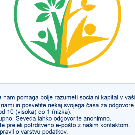
a nam pomaga bolje razumeti socialni kapital v
vaš
z nami in posvetite nekaj svojega časa za odgovore
od 10 (visoka) do 1 (nizka).
aupno. Seveda lahko odgovorite anonimno.
oste prejeli potrditveno e-pošto z našim kontaktom.
 pravil o varstvu podatkov.