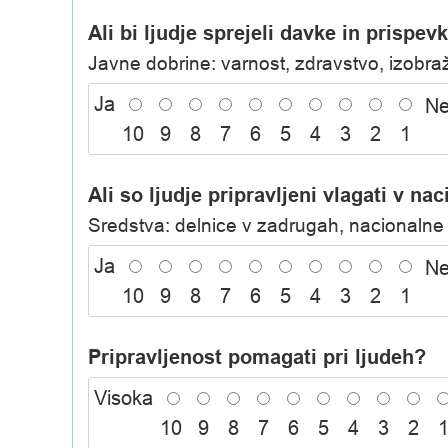
Ali bi ljudje sprejeli davke in prispev
Javne dobrine: varnost, zdravstvo, izobraž
Ja
N
10
9
8
7
6
5
4
3
2
1
Ali so ljudje pripravljeni vlagati v n
Sredstva: delnice v zadrugah, nacionalne i
Ja
N
10
9
8
7
6
5
4
3
2
1
Pripravljenost pomagati pri ljudeh?
Visoka
10
9
8
7
6
5
4
3
2