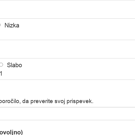
Nizka
1
Slabo
1
poročilo, da preverite svoj prispevek.
tovoljno)