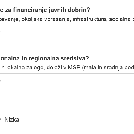
ke za financiranje javnih dobrin?
evanje, okoljska vprašanja, infrastruktura, socialna
e
acionalna in regionalna sredstva?
n lokalne zaloge, deleži v MSP (mala in srednja podje
e
Nizka
1