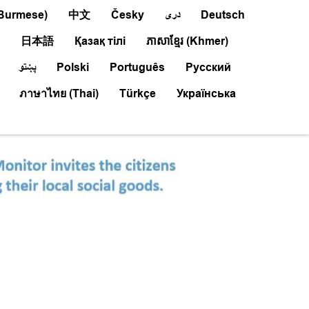
Burmese)
中文
Česky
درى
Deutsch
日本語
Қазақ тілі
ភាសាខ្មែរ (Khmer)
پښتو
Polski
Português
Русский
ภาษาไทย (Thai)
Türkçe
Українська