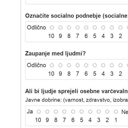
Označite socialno podnebje (socialne 
Odlično
10
9
8
7
6
5
4
3
2
Zaupanje med ljudmi?
Odlično
10
9
8
7
6
5
4
3
2
Ali bi ljudje sprejeli osebne varčeval
Javne dobrine: (varnost, zdravstvo, izobra
Ja
N
10
9
8
7
6
5
4
3
2
1